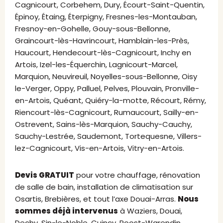
Cagnicourt, Corbehem, Dury, Écourt-Saint-Quentin,
Épinoy, Étaing, Éterpigny, Fresnes-les-Montauban,
Fresnoy-en-Gohelle, Gouy-sous-Bellonne,
Graincourt-lès-Havrincourt, Hamblain-les-Près,
Haucourt, Hendecourt-lès-Cagnicourt, Inchy en
Artois, Izel-les-Équerchin, Lagnicourt-Marcel,
Marquion, Neuvireuil, Noyelles-sous-Bellonne, Oisy
le-Verger, Oppy, Palluel, Pelves, Plouvain, Pronville-
en-Artois, Quéant, Quiéry-la-motte, Récourt, Rémy,
Riencourt-lès-Cagnicourt, Rumaucourt, Sailly-en-
Ostrevent, Sains-lès-Marquion, Sauchy-Cauchy,
Sauchy-Lestrée, Saudemont, Tortequesne, Villers-
lez-Cagnicourt, Vis-en-Artois, Vitry-en-Artois.
Devis GRATUIT
pour votre chauffage, rénovation
de salle de bain, installation de climatisation sur
Osartis, Brebières, et tout l’axe Douai-Arras.
Nous
sommes déjà intervenus
à Waziers, Douai,
Dechy, Sin-le-Noble, Cuincy, Roost-Warendin…