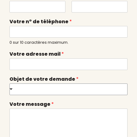
t
r
P
N
e
r
o
Votre n° de téléphone
*
d
é
m
n
e
o
d
m
e
0 sur 10 caractères maximum.
m
Votre adresse mail
*
a
n
d
e
Objet de votre demande
*
Votre message
*